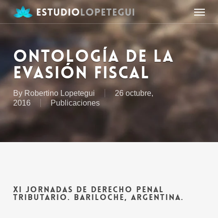
Skip
Menu
to
main
content
ONTOLOGÍA DE LA
EVASIÓN FISCAL
By
Robertino Lopetegui
26 octubre,
2016
Publicaciones
XI JORNADAS DE DERECHO PENAL
TRIBUTARIO. BARILOCHE, ARGENTINA.