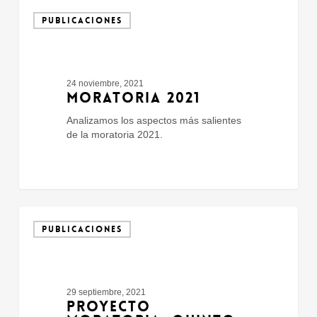
Moratoria
2021
PUBLICACIONES
24 noviembre, 2021
MORATORIA 2021
Analizamos los aspectos más salientes
de la moratoria 2021.
Proyecto
Moratoria:
PUBLICACIONES
quinto
perdón
fiscal
en
29 septiembre, 2021
20
PROYECTO
años