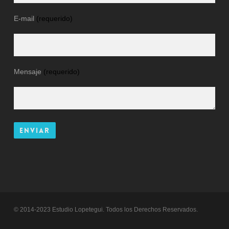
E-mail
(requerido)
Mensaje
(requerido)
© 2014-2023 Estudio Lopetegui. Todos los Derechos Reservados.