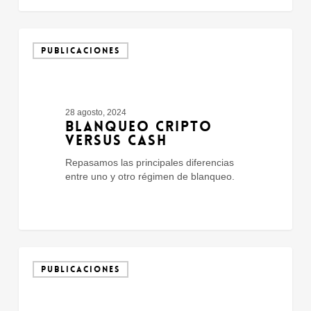
Blanqueo
Cripto
PUBLICACIONES
versus
Cash
28 agosto, 2024
BLANQUEO CRIPTO
VERSUS CASH
Repasamos las principales diferencias
entre uno y otro régimen de blanqueo.
Países
con
PUBLICACIONES
y
sin
umbrales