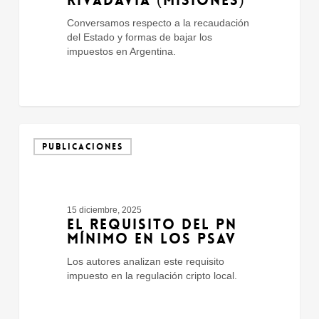
Conversamos respecto a la recaudación
del Estado y formas de bajar los
impuestos en Argentina.
El
requisito
PUBLICACIONES
del
PN
mínimo
en
15 diciembre, 2025
los
EL REQUISITO DEL PN
PSAV
MÍNIMO EN LOS PSAV
Los autores analizan este requisito
impuesto en la regulación cripto local.