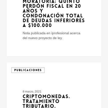
MORATORIA: QUINTO
y
PERDÓN FISCAL EN 20
condonación
AÑOS Y
total
CONDONACIÓN TOTAL
de
DE DEUDAS INFERIORES
deudas
A $100.000
inferiores
a
Nota publicada en iprofesional acerca
$100.000
del nuevo proyecto de ley.
Criptomonedas.
Tratamiento
PUBLICACIONES
tributario.
8 marzo, 2021
CRIPTOMONEDAS.
TRATAMIENTO
TRIBUTARIO.