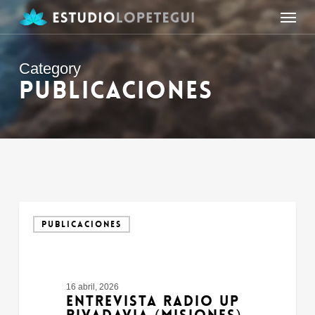
Skip
Menu
to
main
content
Category
PUBLICACIONES
Entrevista
Radio
PUBLICACIONES
Up
Rivadavia
(Misiones)
16 abril, 2026
ENTREVISTA RADIO UP
RIVADAVIA (MISIONES)