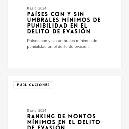
mínimos
8 julio, 2024
de
PAÍSES CON Y SIN
punibilidad
UMBRALES MÍNIMOS DE
en
PUNIBILIDAD EN EL
el
DELITO DE EVASIÓN
delito
de
Países con y sin umbrales mínimos de
evasión
punibilidad en el delito de evasión.
Ranking
de
PUBLICACIONES
montos
mínimos
en
el
8 julio, 2024
delito
RANKING DE MONTOS
de
MÍNIMOS EN EL DELITO
evasión
DE EVASIÓN