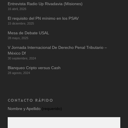
Entrevista Radio Up Rivadavia (Misiones)
16 abril, 2026
El requisito del PN mínimo en los PSAV
15 diciembre, 2025
Mesa de Debate USAL
28 mayo, 2025
V Jornada Internacional De Derecho Penal Tributario –
México Df
30 septiembre, 2024
Blanqueo Cripto versus Cash
28 agosto, 2024
CONTACTO RÁPIDO
Nombre y Apellido
(requerido)