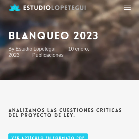
Skip
Menu
to
main
content
BLANQUEO 2023
By
Estudio Lopetegui
10 enero,
2023
Publicaciones
ANALIZAMOS LAS CUESTIONES CRÍTICAS
DEL PROYECTO DE LEY.
Ver Artículo en Formato PDF