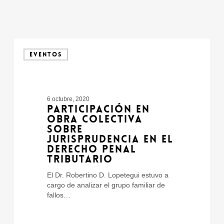
Participación
en
EVENTOS
obra
colectiva
sobre
Jurisprudencia
6 octubre, 2020
en
PARTICIPACIÓN EN
el
OBRA COLECTIVA
Derecho
SOBRE
Penal
JURISPRUDENCIA EN EL
Tributario
DERECHO PENAL
TRIBUTARIO
El Dr. Robertino D. Lopetegui estuvo a
cargo de analizar el grupo familiar de
fallos…