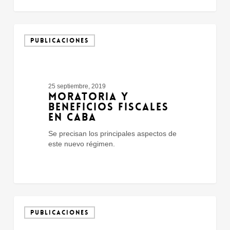
Moratoria
y
PUBLICACIONES
beneficios
fiscales
en
CABA
25 septiembre, 2019
MORATORIA Y
BENEFICIOS FISCALES
EN CABA
Se precisan los principales aspectos de
este nuevo régimen.
Robo
De
PUBLICACIONES
Clave