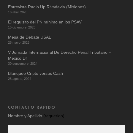
Entrevista Radio Up Rivadavia (Misiones)
16 abril, 2026
El requisito del PN mínimo en los PSAV
15 diciembre, 2025
Mesa de Debate USAL
28 mayo, 2025
V Jornada Internacional De Derecho Penal Tributario –
México Df
30 septiembre, 2024
Blanqueo Cripto versus Cash
28 agosto, 2024
CONTACTO RÁPIDO
Nombre y Apellido
(requerido)