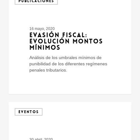
PUBLICACIONES
Evolución
Montos
Mínimos
16 mayo, 2020
EVASIÓN FISCAL:
EVOLUCIÓN MONTOS
MÍNIMOS
Análisis de los umbrales mínimos de
punibilidad de los diferentes regímenes
penales tributarios.
Covid-
19
EVENTOS
–
La
Regulación
de
30 abril, 2020