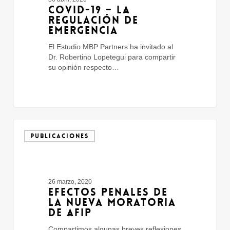
Emergencia
COVID-19 – LA
REGULACIÓN DE
EMERGENCIA
El Estudio MBP Partners ha invitado al
Dr. Robertino Lopetegui para compartir
su opinión respecto…
Efectos
penales
PUBLICACIONES
de
la
nueva
moratoria
26 marzo, 2020
de
EFECTOS PENALES DE
AFIP
LA NUEVA MORATORIA
DE AFIP
Compartimos algunas breves reflexiones