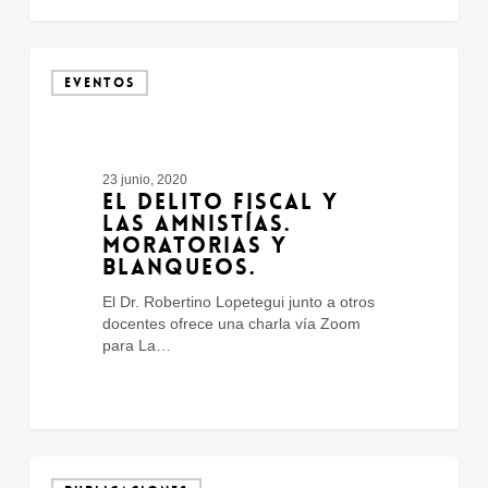
El
Delito
EVENTOS
Fiscal
y
Las
Amnistías.
23 junio, 2020
Moratorias
EL DELITO FISCAL Y
y
LAS AMNISTÍAS.
Blanqueos.
MORATORIAS Y
BLANQUEOS.
El Dr. Robertino Lopetegui junto a otros
docentes ofrece una charla vía Zoom
para La…
Evasión
Fiscal: