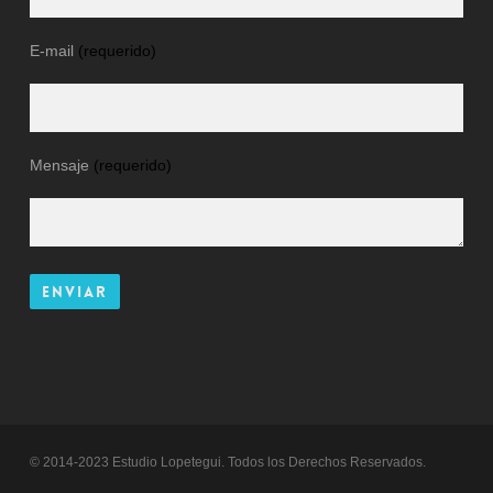
E-mail
(requerido)
Mensaje
(requerido)
© 2014-2023 Estudio Lopetegui. Todos los Derechos Reservados.