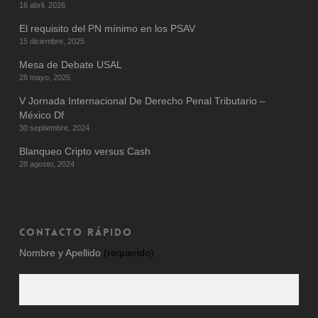
16 abril, 2026
El requisito del PN mínimo en los PSAV
15 diciembre, 2025
Mesa de Debate USAL
28 mayo, 2025
V Jornada Internacional De Derecho Penal Tributario –
México Df
30 septiembre, 2024
Blanqueo Cripto versus Cash
28 agosto, 2024
CONTACTO RÁPIDO
Nombre y Apellido
(requerido)