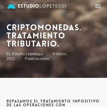
Skip
Menu
to
main
content
CRIPTOMONEDAS.
TRATAMIENTO
TRIBUTARIO.
By
Estudio Lopetegui
8 marzo,
2021
Publicaciones
REPASAMOS EL TRATAMIENTO IMPOSITIVO
DE LAS OPERACIONES CON