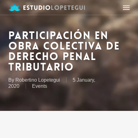
Skip
Menu
to
main
content
PARTICIPACIÓN EN
OBRA COLECTIVA DE
DERECHO PENAL
TRIBUTARIO
By
Robertino Lopetegui
5 January,
2020
Events