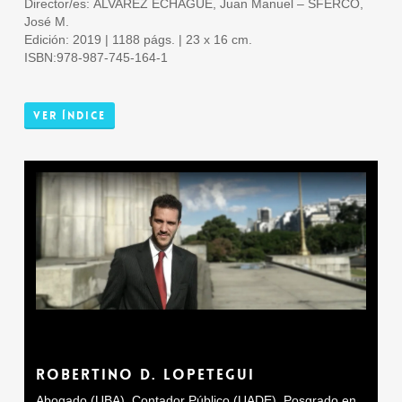
Director/es: ÁLVAREZ ECHAGÜE, Juan Manuel – SFERCO,
José M.
Edición: 2019 | 1188 págs. | 23 x 16 cm.
ISBN:978-987-745-164-1
Ver Índice
ROBERTINO D. LOPETEGUI
Abogado (UBA). Contador Público (UADE). Posgrado en