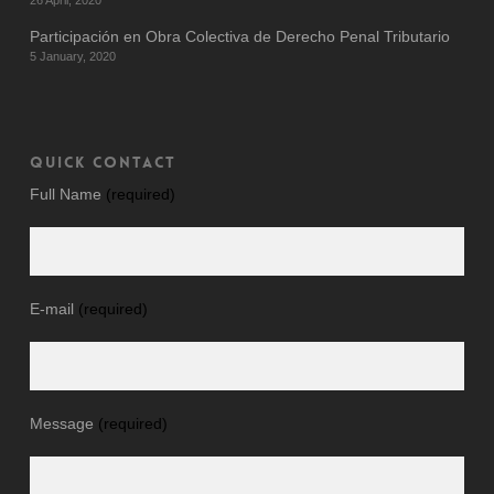
26 April, 2020
Participación en Obra Colectiva de Derecho Penal Tributario
5 January, 2020
QUICK CONTACT
Full Name
(required)
E-mail
(required)
Message
(required)