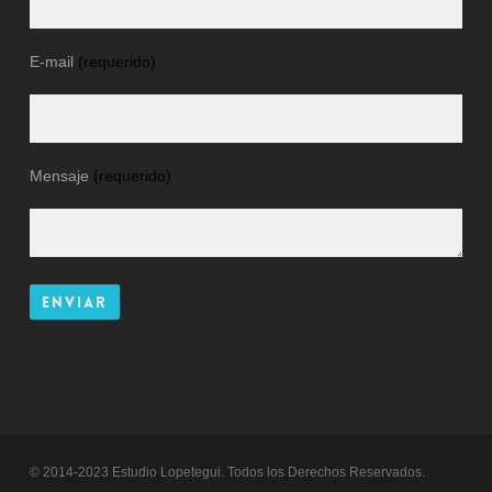
E-mail
(requerido)
Mensaje
(requerido)
© 2014-2023 Estudio Lopetegui. Todos los Derechos Reservados.