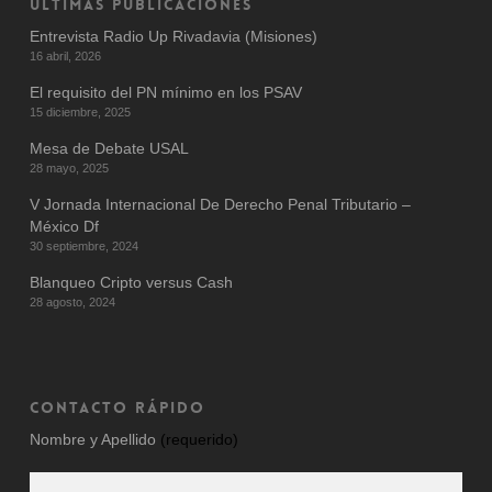
ÚLTIMAS PUBLICACIONES
Entrevista Radio Up Rivadavia (Misiones)
16 abril, 2026
El requisito del PN mínimo en los PSAV
15 diciembre, 2025
Mesa de Debate USAL
28 mayo, 2025
V Jornada Internacional De Derecho Penal Tributario –
México Df
30 septiembre, 2024
Blanqueo Cripto versus Cash
28 agosto, 2024
CONTACTO RÁPIDO
Nombre y Apellido
(requerido)